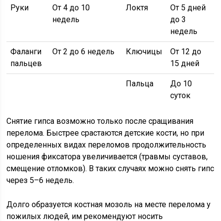
Руки
От 4 до 10
Локтя
От 5 дней
недель
до 3
недель
Фаланги
От 2 до 6 недель
Ключицы
От 12 до
пальцев
15 дней
Пальца
До 10
суток
Снятие гипса возможно только после сращивания
перелома. Быстрее срастаются детские кости, но при
определенных видах переломов продолжительность
ношения фиксатора увеличивается (травмы суставов,
смещение отломков). В таких случаях можно снять гипс
через 5–6 недель.
Долго образуется костная мозоль на месте перелома у
пожилых людей, им рекомендуют носить