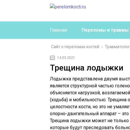
Главная
Переломы и травмы
Сайт о переломах костей
›
Травматоло
14.03.2021
Трещина лодыжки
Лодыжка представлена двумя высту
является структурной частью голен
объясняется нагрузкой, возлагаемо
(ходьба) и мобильностью. Трещина 
целостности кости, но это не умаля
опорно-двигательный аппарат – это
Трещина лодыжки может не только 
которые будут преследовать больн