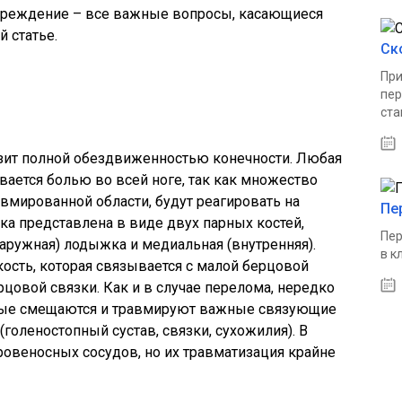
овреждение – все важные вопросы, касающиеся
 статье.
Ск
При
пер
ста
зит полной обездвиженностью конечности. Любая
ается болью во всей ноге, так как множество
авмированной области, будут реагировать на
Пе
а представлена в виде двух парных костей,
Пер
аружная) лодыжка и медиальная (внутренняя).
в к
кость, которая связывается с малой берцовой
овой связки. Как и в случае перелома, нередко
орые смещаются и травмируют важные связующие
голеностопный сустав, связки, сухожилия). В
ровеносных сосудов, но их травматизация крайне