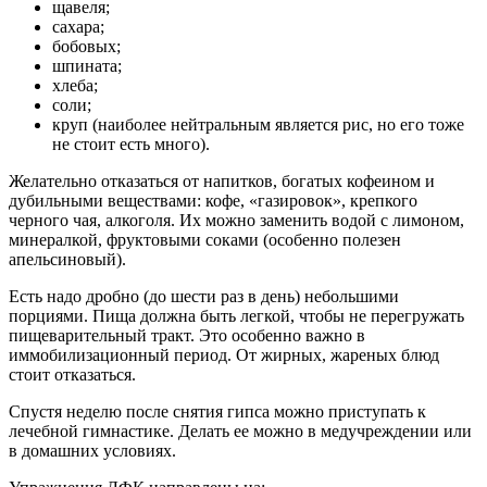
щавеля;
сахара;
бобовых;
шпината;
хлеба;
соли;
круп (наиболее нейтральным является рис, но его тоже
не стоит есть много).
Желательно отказаться от напитков, богатых кофеином и
дубильными веществами: кофе, «газировок», крепкого
черного чая, алкоголя. Их можно заменить водой с лимоном,
минералкой, фруктовыми соками (особенно полезен
апельсиновый).
Есть надо дробно (до шести раз в день) небольшими
порциями. Пища должна быть легкой, чтобы не перегружать
пищеварительный тракт. Это особенно важно в
иммобилизационный период. От жирных, жареных блюд
стоит отказаться.
Спустя неделю после снятия гипса можно приступать к
лечебной гимнастике. Делать ее можно в медучреждении или
в домашних условиях.