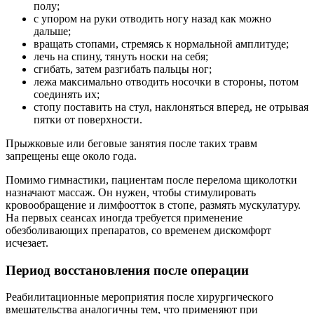
полу;
с упором на руки отводить ногу назад как можно
дальше;
вращать стопами, стремясь к нормальной амплитуде;
лечь на спину, тянуть носки на себя;
сгибать, затем разгибать пальцы ног;
лежа максимально отводить носочки в стороны, потом
соединять их;
стопу поставить на стул, наклоняться вперед, не отрывая
пятки от поверхности.
Прыжковые или беговые занятия после таких травм
запрещены еще около года.
Помимо гимнастики, пациентам после перелома щиколотки
назначают массаж. Он нужен, чтобы стимулировать
кровообращение и лимфоотток в стопе, размять мускулатуру.
На первых сеансах иногда требуется применение
обезболивающих препаратов, со временем дискомфорт
исчезает.
Период восстановления после операции
Реабилитационные мероприятия после хирургического
вмешательства аналогичны тем, что применяют при