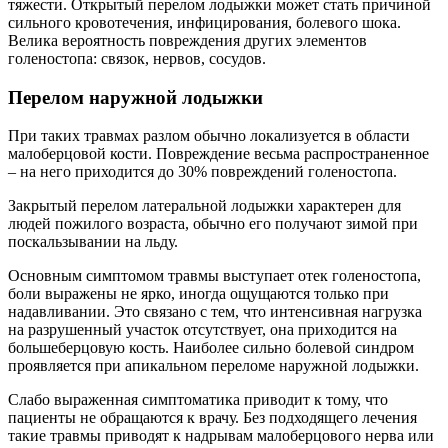
тяжести. Открытый перелом лодыжки может стать причиной
сильного кровотечения, инфицирования, болевого шока.
Велика вероятность повреждения других элементов
голеностопа: связок, нервов, сосудов.
Перелом наружной лодыжки
При таких травмах разлом обычно локализуется в области
малоберцовой кости. Повреждение весьма распространенное
– на него приходится до 30% повреждений голеностопа.
Закрытый перелом латеральной лодыжки характерен для
людей пожилого возраста, обычно его получают зимой при
поскальзывании на льду.
Основным симптомом травмы выступает отек голеностопа,
боли выражены не ярко, иногда ощущаются только при
надавливании. Это связано с тем, что интенсивная нагрузка
на разрушенный участок отсутствует, она приходится на
большеберцовую кость. Наиболее сильно болевой синдром
проявляется при апикальном переломе наружной лодыжки.
Слабо выраженная симптоматика приводит к тому, что
пациенты не обращаются к врачу. Без подходящего лечения
такие травмы приводят к надрывам малоберцового нерва или