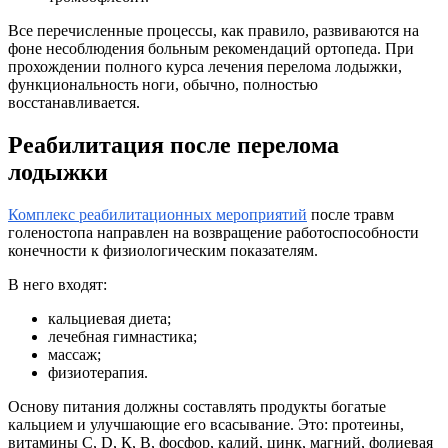
Все перечисленные процессы, как правило, развиваются на
фоне несоблюдения больным рекомендаций ортопеда. При
прохождении полного курса лечения перелома лодыжки,
функциональность ноги, обычно, полностью
восстанавливается.
Реабилитация после перелома
лодыжки
Комплекс реабилитационных мероприятий
после травм
голеностопа направлен на возвращение работоспособности
конечности к физиологическим показателям.
В него входят:
кальциевая диета;
лечебная гимнастика;
массаж;
физиотерапия.
Основу питания должны составлять продукты богатые
кальцием и улучшающие его всасывание. Это: протеины,
витамины С, D, К, В, фосфор, калий, цинк, магний, фолиевая