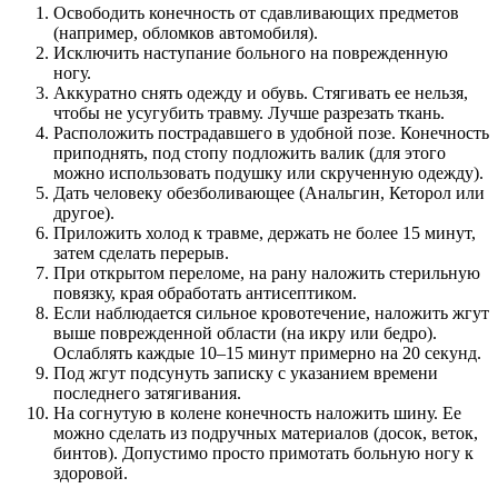
Освободить конечность от сдавливающих предметов
(например, обломков автомобиля).
Исключить наступание больного на поврежденную
ногу.
Аккуратно снять одежду и обувь. Стягивать ее нельзя,
чтобы не усугубить травму. Лучше разрезать ткань.
Расположить пострадавшего в удобной позе. Конечность
приподнять, под стопу подложить валик (для этого
можно использовать подушку или скрученную одежду).
Дать человеку обезболивающее (Анальгин, Кеторол или
другое).
Приложить холод к травме, держать не более 15 минут,
затем сделать перерыв.
При открытом переломе, на рану наложить стерильную
повязку, края обработать антисептиком.
Если наблюдается сильное кровотечение, наложить жгут
выше поврежденной области (на икру или бедро).
Ослаблять каждые 10–15 минут примерно на 20 секунд.
Под жгут подсунуть записку с указанием времени
последнего затягивания.
На согнутую в колене конечность наложить шину. Ее
можно сделать из подручных материалов (досок, веток,
бинтов). Допустимо просто примотать больную ногу к
здоровой.