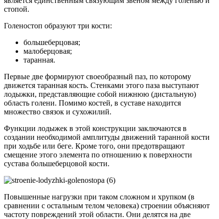
является единственным связующим звеном между голенью и
стопой.
Голеностоп образуют три кости:
большеберцовая;
малоберцовая;
таранная.
Первые две формируют своеобразный паз, по которому
движется таранная кость. Стенками этого паза выступают
лодыжки, представляющие собой нижнюю (дистальную)
область голени. Помимо костей, в суставе находится
множество связок и сухожилий.
Функции лодыжек в этой конструкции заключаются в
создании необходимой амплитуды движений таранной кости
при ходьбе или беге. Кроме того, они предотвращают
смещение этого элемента по отношению к поверхности
сустава большеберцовой кости.
Повышенные нагрузки при таком сложном и хрупком (в
сравнении с остальным телом человека) строении объясняют
частоту повреждений этой области. Они делятся на две