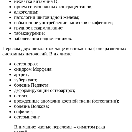
нехватка витамина D;
прием гормональных контрацептивов;
алкоголизм;
патологии щитовидной железы;
избыточное употребление напитков с кофеином;
грудное вскармливание;
табакокурение;
заболевания надпочечников.
Перелом двух щиколоток чаще возникает на фоне различных
системных патологий. В их числе:
остеопороз;
синдром Морфана;
артрит;
туберкулез;
болезнь Педжета;
деформирующий остеоартроз;
остеит;
врожденные аномалии костной ткани (остеопатии);
болезнь Волкова;
сифилис;
остеомиелит.
Внимание: частые переломы – симптом рака