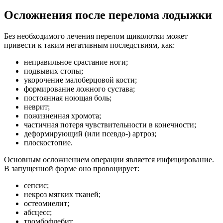
Осложнения после перелома лодыжки
Без необходимого лечения перелом щиколотки может
привести к таким негативным последствиям, как:
неправильное срастание ноги;
подвывих стопы;
укорочение малоберцовой кости;
формирование ложного сустава;
постоянная ноющая боль;
неврит;
пожизненная хромота;
частичная потеря чувствительности в конечности;
деформирующий (или псевдо-) артроз;
плоскостопие.
Основным осложнением операции является инфицирование.
В запущенной форме оно провоцирует:
сепсис;
некроз мягких тканей;
остеомиелит;
абсцесс;
тромбофлебит.