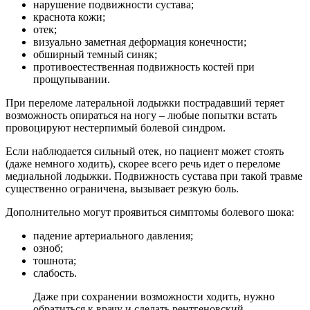
нарушение подвижности сустава;
краснота кожи;
отек;
визуально заметная деформация конечности;
обширный темный синяк;
противоестественная подвижность костей при
прощупывании.
При переломе латеральной лодыжки пострадавший теряет
возможность опираться на ногу – любые попытки встать
провоцируют нестерпимый болевой синдром.
Если наблюдается сильный отек, но пациент может стоять
(даже немного ходить), скорее всего речь идет о переломе
медиальной лодыжки. Подвижность сустава при такой травме
существенно ограничена, вызывает резкую боль.
Дополнительно могут проявиться симптомы болевого шока:
падение артериального давления;
озноб;
тошнота;
слабость.
Даже при сохранении возможности ходить, нужно
обратиться к врачу и сделать рентгеновский