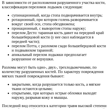
В зависимости от расположения разрушенного участка кости,
классификация переломов лодыжек следующая:
супинационный, когда стопа подворачивается внутрь;
ротационный, при котором голень разворачивается
вокруг своей оси, стопа обездвижена;
пронационный, с выворотом стопы наружу;
перелом Десто: таранная кость давит на передний край
большеберцовой кости (у нее скол наблюдается в
передней части);
перелом Потта, с разломом сзади большеберцовой кости
и подвывихом таранной;
апикальный перелом лодыжки предполагает
разрушение ее верхушки.
Разломы могут быть одно-, двух-, трехлодыжечными, по
количеству разрушенных костей. По характеру повреждения
мягких тканей повреждения бывают:
закрытыми, когда разрушается только кость, а мягкие
ткани остаются целыми;
открытыми, при которых острые обломки выходят
наружу, разрывая кожу и мышцы.
Последний вид относится к категории травм высокой степени