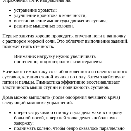
Упражнения ЛФК направлены на:
устранение хромоты;
улучшение кровотока в конечности;
восстановление амплитуды движения сустава;
развитие мышечных волокон.
Первые занятия хорошо проводить, опустив ноги в ванночку
с раствором морской соли. Это облегчит выполнение заданий,
поможет снять отечность.
Внимание: нагрузку нужно увеличивать
постепенно, под контролем физиотерапевта.
Начинают гимнастику со сгибов коленного и голеностопного
суставов, катания стопой мячика по полу. Затем задействуют
пятки и пальцы. Гимнастика эффективно восстанавливает
эластичность мышц ступни и подвижность суставов.
Дома можно выполнять (после одобрения лечащего врача)
следующий комплекс упражнений:
опереться руками о спинку стула дела махи в сторону
больной ногой, в верхней точке делать небольшую
задержку;
поднимать колено, чтобы бедро оказалось параллельно